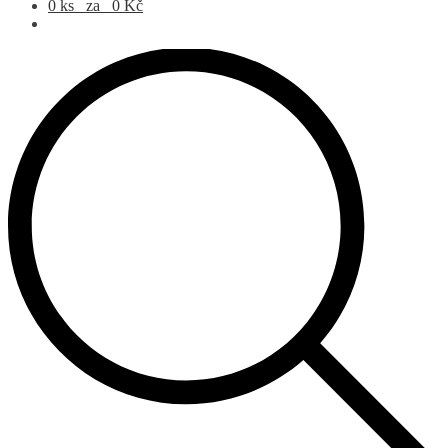
0 ks
za
0
Kč