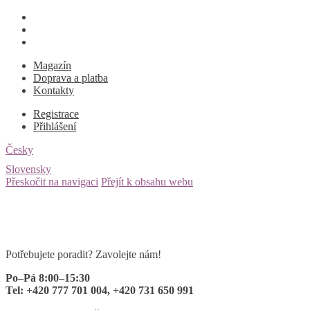
Magazín
Doprava a platba
Kontakty
Registrace
Přihlášení
Česky
Slovensky
Přeskočit na navigaci
Přejít k obsahu webu
Potřebujete poradit? Zavolejte nám!
Po–Pá 8:00–15:30
Tel: +420 777 701 004, +420 731 650 991
0 ks
za
0
Kč