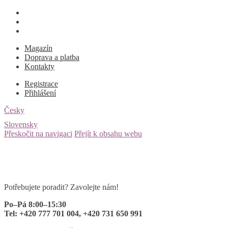
Magazín
Doprava a platba
Kontakty
Registrace
Přihlášení
Česky
Slovensky
Přeskočit na navigaci
Přejít k obsahu webu
Potřebujete poradit? Zavolejte nám!
Po–Pá 8:00–15:30
Tel: +420 777 701 004, +420 731 650 991
0 ks
za
0
Kč