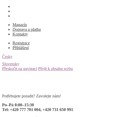
Magazín
Doprava a platba
Kontakty
Registrace
Přihlášení
Česky
Slovensky
Přeskočit na navigaci
Přejít k obsahu webu
Potřebujete poradit? Zavolejte nám!
Po–Pá 8:00–15:30
Tel: +420 777 701 004, +420 731 650 991
0 ks
za
0
Kč