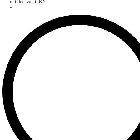
0 ks
za
0
Kč