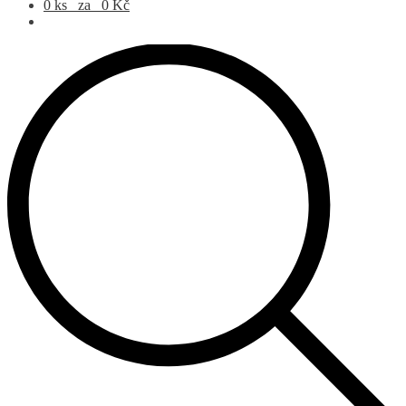
0 ks
za
0
Kč