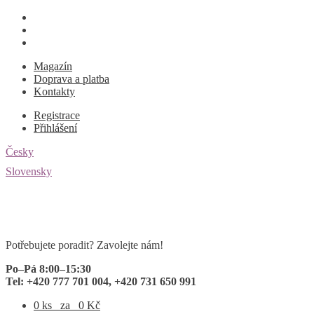
Magazín
Doprava a platba
Kontakty
Registrace
Přihlášení
Česky
Slovensky
Přeskočit
Přejít
na
k
Potřebujete poradit? Zavolejte nám!
navigaci
obsahu
webu
Po–Pá 8:00–15:30
Tel: +420 777 701 004, +420 731 650 991
0 ks
za
0
Kč