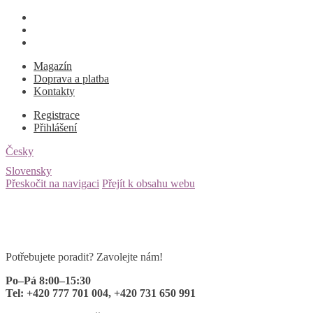
Magazín
Doprava a platba
Kontakty
Registrace
Přihlášení
Česky
Slovensky
Přeskočit na navigaci
Přejít k obsahu webu
Potřebujete poradit? Zavolejte nám!
Po–Pá 8:00–15:30
Tel: +420 777 701 004, +420 731 650 991
0 ks
za
0
Kč