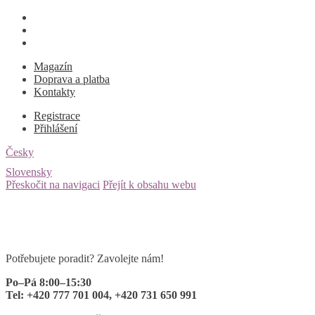
Magazín
Doprava a platba
Kontakty
Registrace
Přihlášení
Česky
Slovensky
Přeskočit na navigaci
Přejít k obsahu webu
Potřebujete poradit? Zavolejte nám!
Po–Pá 8:00–15:30
Tel: +420 777 701 004, +420 731 650 991
0 ks
za
0
Kč