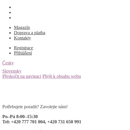
Magazín
Doprava a platba
Kontakty
Registrace
Přihlášení
Česky
Slovensky
Přeskočit na navigaci
Přejít k obsahu webu
Potřebujete poradit? Zavolejte nám!
Po–Pá 8:00–15:30
Tel: +420 777 701 004, +420 731 650 991
0 ks
za
0
Kč